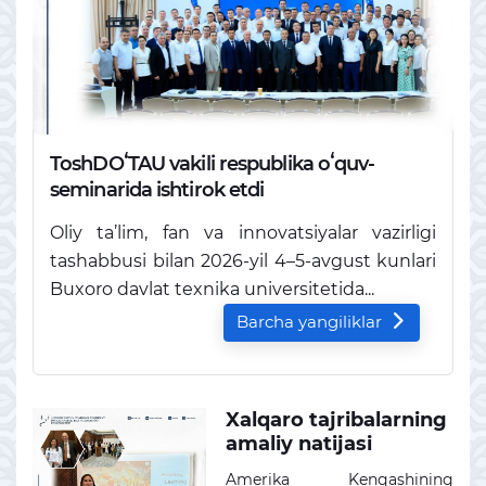
ToshDOʻTAU vakili respublika oʻquv-
seminarida ishtirok etdi
Oliy ta’lim, fan va innovatsiyalar vazirligi
tashabbusi bilan 2026-yil 4–5-avgust kunlari
Buxoro davlat texnika universitetida...
Barcha yangiliklar
Xalqaro tajribalarning
amaliy natijasi
Amerika Kengashining