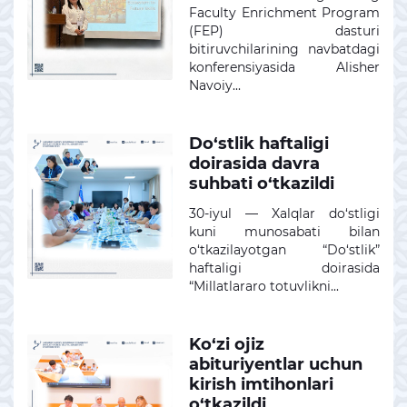
Faculty Enrichment Program
(FEP) dasturi
bitiruvchilarining navbatdagi
konferensiyasida Alisher
Navoiy...
Do‘stlik haftaligi
doirasida davra
suhbati o‘tkazildi
30-iyul — Xalqlar do‘stligi
kuni munosabati bilan
o‘tkazilayotgan “Do‘stlik”
haftaligi doirasida
“Millatlararo totuvlikni...
Ko‘zi ojiz
abituriyentlar uchun
kirish imtihonlari
o‘tkazildi