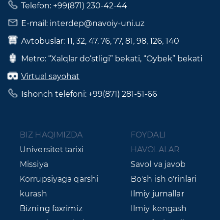
Telefon: +99(871) 230-42-44
E-mail: interdep@navoiy-uni.uz
Avtobuslar: 11, 32, 47, 76, 77, 81, 98, 126, 140
Metro: “Xalqlar do‘stligi” bekati, “Oybek” bekati
Virtual sayohat
Ishonch telefoni: +99(871) 281-51-66
BIZ HAQIMIZDA
FOYDALI
Universitet tarixi
HAVOLALAR
Missiya
Savol va javob
Korrupsiyaga qarshi
Bo'sh ish o'rinlari
kurash
Ilmiy jurnallar
Bizning faxrimiz
Ilmiy kengash