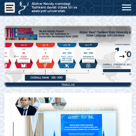
Alisher Navoiy nomidagi
Toshkent davlat o'zbek tili va
adabiyoti universiteti