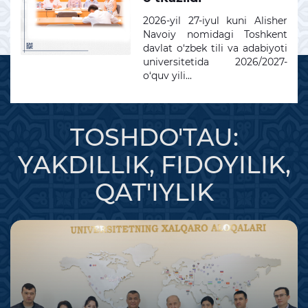
2026-yil 27-iyul kuni Alisher
Navoiy nomidagi Toshkent
davlat o‘zbek tili va adabiyoti
universitetida 2026/2027-
o‘quv yili...
TOSHDO'TAU:
YAKDILLIK, FIDOYILIK,
QAT'IYLIK