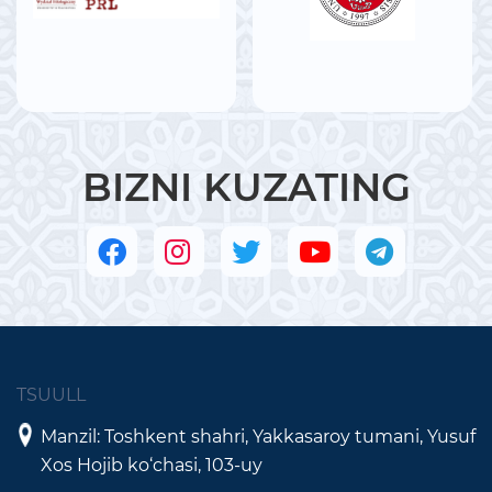
BIZNI KUZATING
TSUULL
Manzil: Toshkent shahri, Yakkasaroy tumani, Yusuf
Xos Hojib ko‘chasi, 103-uy