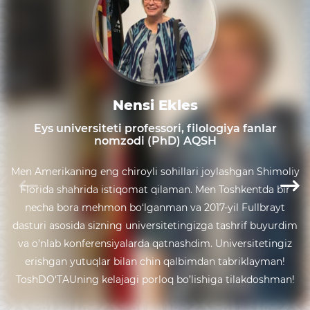
Nensi Ekles
Eys universiteti professori, filologiya fanlar
nomzodi (PhD) AQSH
Men Amerikaning eng chiroyli sohillari joylashgan Shimoliy
Florida shahrida istiqomat qilaman. Men Toshkentda bir
necha bora mehmon bo‘lganman va 2017-yil Fullbrayt
dasturi asosida sizning universitetingizga tashrif buyurdim
va o’nlab konferensiyalarda qatnashdim. Universitetingiz
erishgan yutuqlar bilan chin qalbimdan tabriklayman!
ToshDO‘TAUning kelajagi porloq bo’lishiga tilakdoshman!