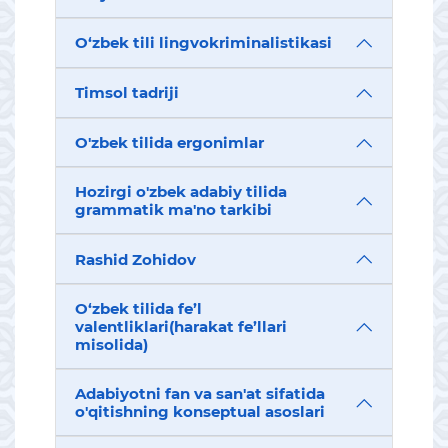
O‘zbek tili lingvokriminalistikasi
Timsol tadriji
O'zbek tilida ergonimlar
Hozirgi o'zbek adabiy tilida
grammatik ma'no tarkibi
Rashid Zohidov
O‘zbek tilida fe’l
valentliklari(harakat fe’llari
misolida)
Adabiyotni fan va san'at sifatida
o'qitishning konseptual asoslari