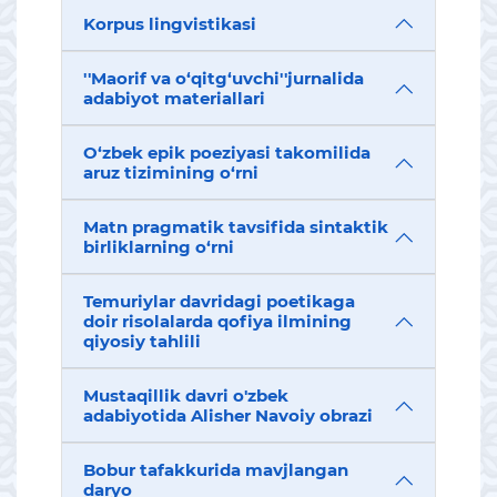
Korpus lingvistikasi
''Maorif va o‘qitg‘uvchi''jurnalida
adabiyot materiallari
O‘zbek epik poeziyasi takomilida
aruz tizimining o‘rni
Matn pragmatik tavsifida sintaktik
birliklarning o‘rni
Temuriylar davridagi poetikaga
doir risolalarda qofiya ilmining
qiyosiy tahlili
Mustaqillik davri o'zbek
adabiyotida Alisher Navoiy obrazi
Bobur tafakkurida mavjlangan
daryo