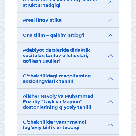
struktur tadqiqi
Areal lingvistika
Ona tilim – qalbim ardog‘i
Adabiyot darslarida didaktik
vositalar: tanlov o‘lchovlari,
qo‘llash usullari
O‘zbek tilidagi maqollarning
aksiolingvistik tahlili
Alisher Navoiy va Muhammad
Fuzuliy “Layli va Majnun”
dostonlarining qiyosiy tahlili
O‘zbek tilida ''vaqt'' ma'noli
lug‘aviy birliklar tadqiqi