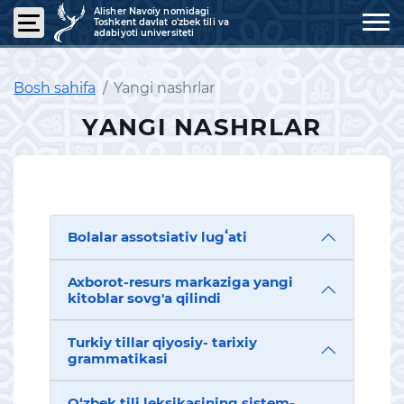
Alisher Navoiy nomidagi
Toshkent davlat o'zbek tili va
adabiyoti universiteti
Bosh sahifa
Yangi nashrlar
YANGI NASHRLAR
Bolalar assotsiativ lugʻati
Axborot-resurs markaziga yangi
kitoblar sovg'a qilindi
Turkiy tillar qiyosiy- tarixiy
grammatikasi
O‘zbek tili leksikasining sistem-