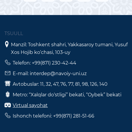
TSUULL
Manzil: Toshkent shahri, Yakkasaroy tumani, Yusuf
Xos Hojib ko‘chasi, 103-uy
Telefon: +99(871) 230-42-44
E-mail: interdep@navoiy-uni.uz
Avtobuslar: 11, 32, 47, 76, 77, 81, 98, 126, 140
Metro: “Xalqlar do‘stligi” bekati, “Oybek” bekati
Virtual sayohat
Ishonch telefoni: +99(871) 281-51-66