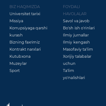
BIZ HAQIMIZDA
FOYDALI
Universitet tarixi
HAVOLALAR
Missiya
Savol va javob
Korrupsiyaga qarshi
Bo'sh ish o'rinlari
kurash
Ilmiy jurnallar
Bizning faxrimiz
Ilmiy kengash
Kontrakt narxlari
Masofaviy ta'lim
Kutubxona
Xorijiy talabalar
Muzeylar
uchun
Sport
Ta'lim
yo'nalishlari