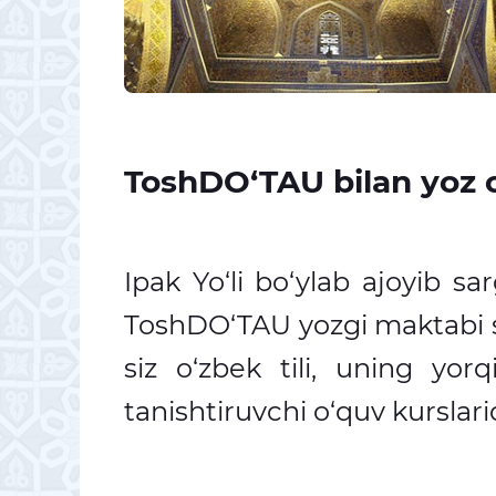
ToshDO‘TAU bilan yoz o‘
Ipak Yo‘li bo‘ylab ajoyib sar
ToshDO‘TAU yozgi maktabi s
siz o‘zbek tili, uning yorq
tanishtiruvchi o‘quv kurslari