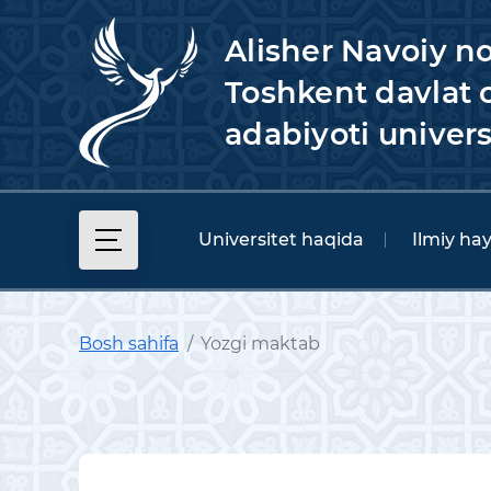
Alisher Navoiy n
Toshkent davlat o
adabiyoti univers
Universitet haqida
Ilmiy ha
Bosh sahifa
Yozgi maktab