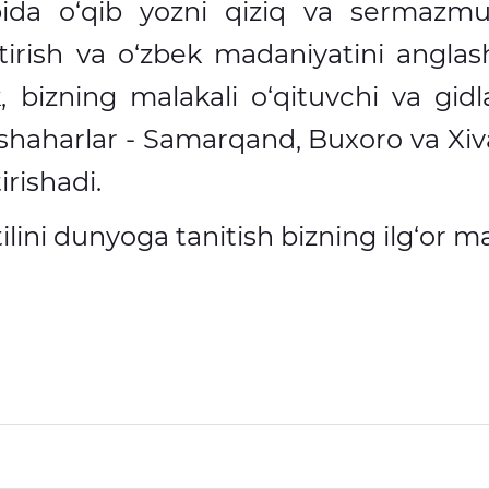
da o‘qib yozni qiziq va sermazmun 
tirish va o‘zbek madaniyatini angla
k, bizning malakali o‘qituvchi va gidl
 shaharlar - Samarqand, Buxoro va Xiv
irishadi.
ilini dunyoga tanitish bizning ilg‘or 