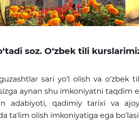
tadi soz. O‘zbek tili kurslarimi
guzashtlar sari yo‘l olish va o‘zbek t
izga aynan shu imkoniyatni taqdim 
in adabiyoti, qadimiy tarixi va ajo
da ta
ʼ
lim olish imkoniyatiga ega bo‘lasi