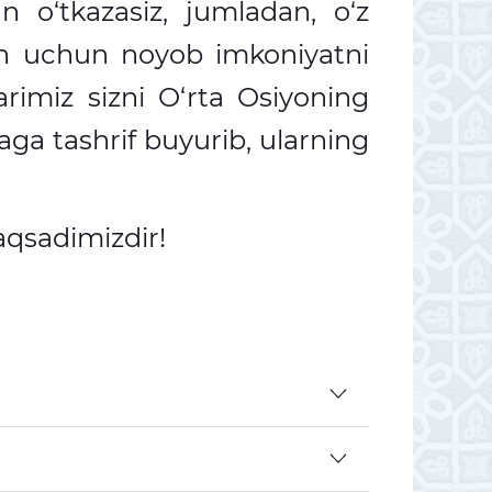
o‘tkazasiz, jumladan, o‘z
sh uchun noyob imkoniyatni
arimiz sizni O‘rta Osiyoning
aga tashrif buyurib, ularning
maqsadimizdir!