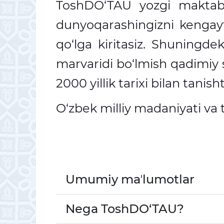
ToshDO‘TAU yozgi maktabi
dunyoqarashingizni kengay
qo‘lga kiritasiz. Shuningde
marvaridi bo‘lmish ​​qadimiy
2000 yillik tarixi bilan tanisht
O‘zbek milliy madaniyati va t
#######################
Umumiy ma
ʼ
lumotlar
Nega ToshDO‘TAU?