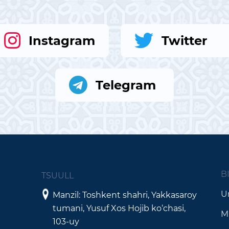
Instagram
Twitter
Telegram
B
TSUULL
Un
Manzil: Toshkent shahri, Yakkasaroy
tumani, Yusuf Xos Hojib ko‘chasi,
M
103-uy