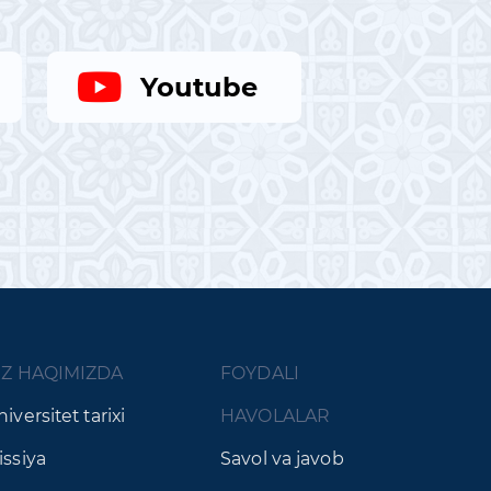
Youtube
IZ HAQIMIZDA
FOYDALI
iversitet tarixi
HAVOLALAR
issiya
Savol va javob