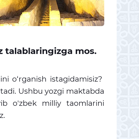
z talablaringizga mos.
ilini o‘rganish istagidamisiz?
etadi. Ushbu yozgi maktabda
yib o'zbek milliy taomlarini
z.