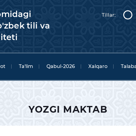
omidagi
Tillar:
'zbek tili va
iteti
yot
Ta'lim
Qabul-2026
Xalqaro
Talaba
YOZGI MAKTAB