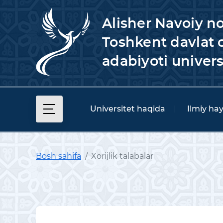
Alisher Navoiy n
Toshkent davlat o
adabiyoti univers
Universitet haqida
Ilmiy ha
Bosh sahifa
Xorijlik talabalar