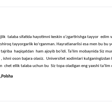
jlik talaba sifatida hayotimni keskin o‘zgartirishga tayyor edi
axshiroq tayyorgarlik ko'rganman. Hayratlanarlisi esa men bu
 tajriba haqiqatdan ham ajoyib bo‘ldi. Ta’lim mobaynida Siz mu
z , ishni oson bajara olasiz. Universitet xodimlari kutganingi
n chet ellik talaba uchun bu Siz topa oladigan eng yaxshi ta’lim
,Polsha