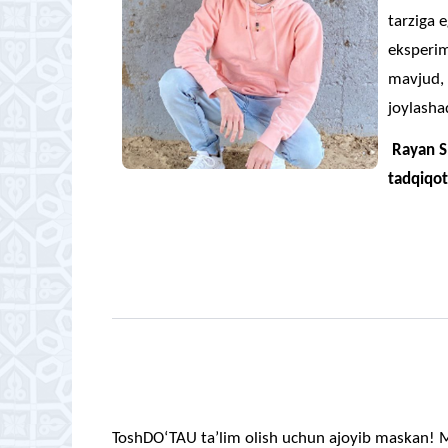
tarziga 
eksperim
mavjud, 
joylashad
Rayan Sh
tadqiqotc
ToshDO‘TAU ta’lim olish uchun ajoyib maskan! M