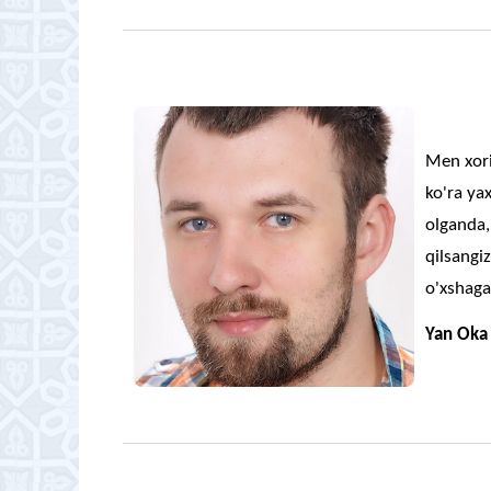
Men xori
ko'ra y
olganda,
qilsangi
o'xshaga
Yan Oka 