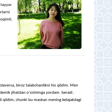
 tayyor
orlarni
oqimli.
aversa, biroz talabchanlikni his qildim. Men
kademik jihatdan o'sishimga yordam beradi .
l qildim, chunki bu maskan mening kelajakdagi