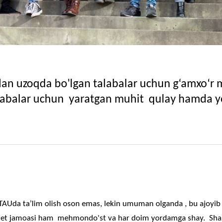
idan uzoqda bo'lgan talabalar uchun g‘amxo‘r 
z talabalar uchun yaratgan muhit qulay hamda y
AUda ta’lim olish oson emas, lekin umuman olganda , bu ajoyib
itet jamoasi ham mehmondo'st va har doim yordamga shay. Sha