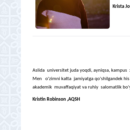
Krista J
Aslida universitet juda yoqdi, ayniqsa, kampus x
Men o'zimni katta jamiyatga qo'shilgandek his
akademik muvaffaqiyat va ruhiy salomatlik bo'y
Kristin Robinson ,AQSH