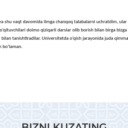
 va shu vaqt davomida ilmga chanqoq talabalarni uchratdim, ular 
o’qituvchilari doimo qiziqarli darslar olib borish bilan birga bizga
bilan tanishtiradilar. Universitetda o’qish jarayonida juda qimma
 bo’laman.
BIZNI KUZATING