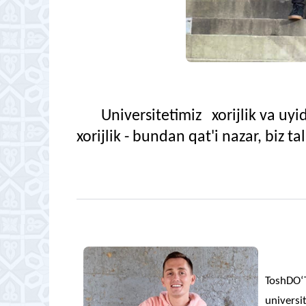
Universitetimiz xorijlik va uy
xorijlik - bundan qat'i nazar, bi
ToshDO‘T
univers