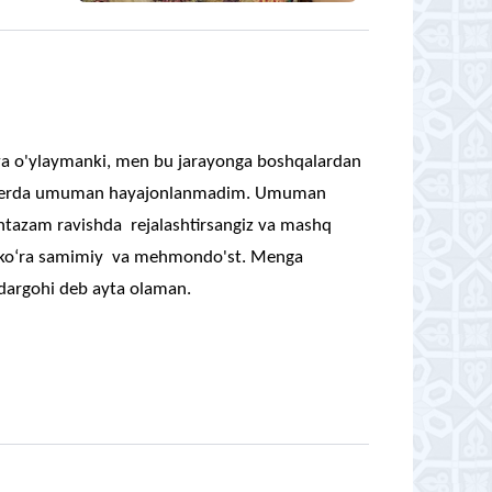
m va o'ylaymanki, men bu jarayonga boshqalardan
 bu yerda umuman hayajonlanmadim. Umuman
ntazam ravishda rejalashtirsangiz va mashq
zdan ko‘ra samimiy va mehmondo'st. Menga
 dargohi deb ayta olaman.