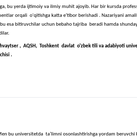
ega, bu yerda ijtimoiy va ilmiy muhit ajoyib. Har bir kursda profe
entlar orqali o'qitishga katta e’tibor berishadi . Nazariyani amal
bu esa bitiruvchilar uchun bebaho tajriba beradi hamda shunday 
ilar.
vaytser , AQSH, Toshkent davlat o'zbek tili va adabiyoti univer
hisi .
en bu universitetda ta’limni osonlashtirishga yordam beruvchi 