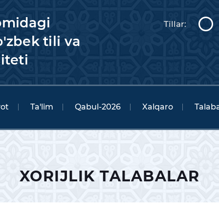
omidagi
Tillar:
'zbek tili va
iteti
yot
Ta'lim
Qabul-2026
Xalqaro
Talaba
XORIJLIK TALABALAR