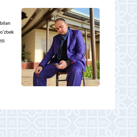
bilan
 o’zbek
tli