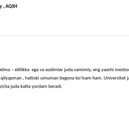
oy , AQSH
ilma – xiillikka ega va xodimlar juda samimiy, eng yaxshi mezbon
 qilyapman , hattoki umuman begona bo'lsam ham. Universitet 
icha juda katta yordam beradi.