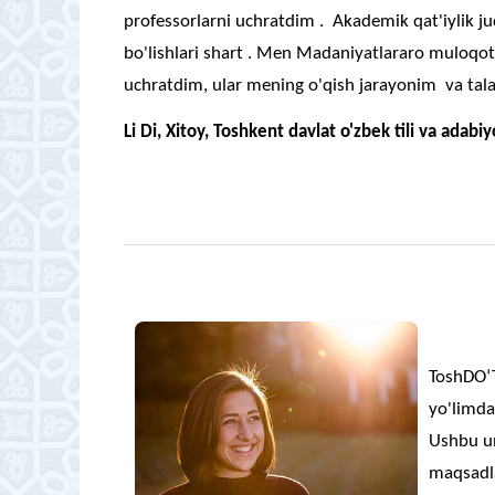
professorlarni uchratdim . Akademik qat'iylik j
bo'lishlari shart . Men Madaniyatlararo muloqot
uchratdim, ular mening o'qish jarayonim va tala
Li Di, Xitoy, Toshkent davlat o'zbek tili va adabi
ToshDO‘T
yo'limda
Ushbu un
maqsadla