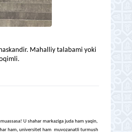
maskandir. Mahalliy talabami yoki
oqimli.
 muassasa! U shahar markaziga juda ham yaqin,
har ham, universitet ham muvozanatli turmush