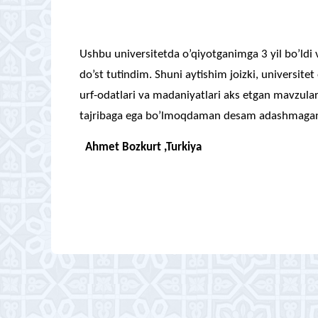
Ushbu universitetda o’qiyotganimga 3 yil bo’ldi
do’st tutindim. Shuni aytishim joizki, universitet 
urf-odatlari va madaniyatlari aks etgan mavzular 
tajribaga ega bo’lmoqdaman desam adashmagan
Ahmet Bozkurt ,Turkiya