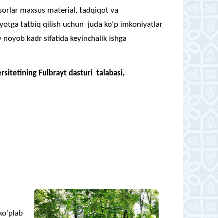
ssorlar maxsus material, tadqiqot va
iyotga tatbiq qilish uchun juda ko'p imkoniyatlar
noyob kadr sifatida keyinchalik ishga
sitetining Fulbrayt dasturi talabasi,
ko'plab