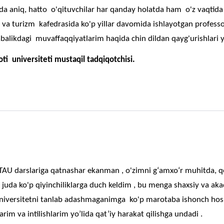
uda aniq, hatto o'qituvchilar har qanday holatda ham o'z vaqtida
 va turizm kafedrasida ko'p yillar davomida ishlayotgan profess
balikdagi muvaffaqqiyatlarim haqida chin dildan qayg'urishlari y
yoti universiteti mustaqil tadqiqotchisi.
AU darslariga qatnashar ekanman , o'zimni g‘amxo‘r muhitda, qol
 juda ko'p qiyinchiliklarga duch keldim , bu menga shaxsiy va a
iversitetni tanlab adashmaganimga ko'p marotaba ishonch hosi
rim va intilishlarim yo’lida qat’iy harakat qilishga undadi .