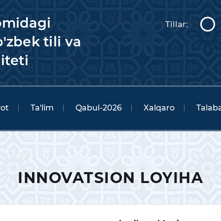
omidagi
Tillar:
'zbek tili va
iteti
yot
Ta'lim
Qabul-2026
Xalqaro
Talaba
INNOVATSION LOYIHA