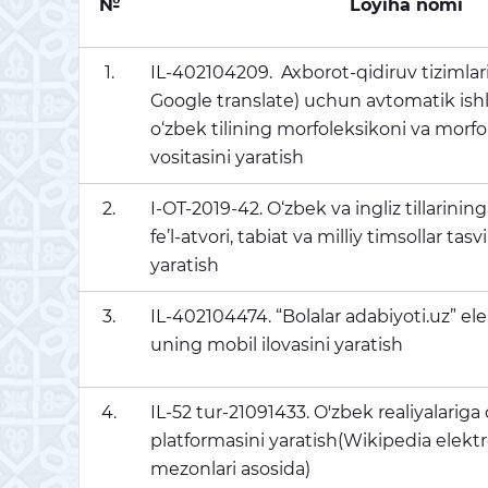
№
Loyiha nom
1.
IL-402104209. Axborot-qidiruv tizimlar
Google translate) uchun avtomatik ishlo
o‘zbek tilining morfoleksikoni va morfol
vositasini yaratish
2.
I-OT-2019-42. O‘zbek va ingliz tillarinin
fe’l-atvori, tabiat va milliy timsollar tasv
yaratish
3.
IL-402104474. “Bolalar adabiyoti.uz” el
uning mobil ilovasini yaratish
4.
IL-52 tur-21091433. O'zbek realiyalariga
platformasini yaratish(Wikipedia elekt
mezonlari asosida)