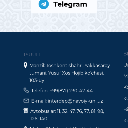
Telegram
B
TSUULL
Un
Manzil: Toshkent shahri, Yakkasaroy
tumani, Yusuf Xos Hojib ko‘chasi,
M
103-uy
K
Telefon: +99(871) 230-42-44
k
E-mail: interdep@navoiy-uni.uz
B
Avtobuslar: 11, 32, 47, 76, 77, 81, 98,
126, 140
Ko