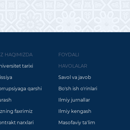
IZ HAQIMIZDA
FOYDALI
iversitet tarixi
HAVOLALAR
issiya
Savol va javob
orrupsiyaga qarshi
Bo'sh ish o'rinlari
urash
Ilmiy jurnallar
izning faxrimiz
Ilmiy kengash
ntrakt narxlari
Masofaviy ta'lim