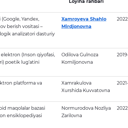
i
Loyiha rahbari
i (Google, Yandex,
Xamroyeva Shahlo
2022
v berish vositasi –
Mirdjonovna
ogik analizatori dasturiy
g elektron (Inson qiyofasi,
Odilova Gulnoza
2019
iri) poetik lug‘atini
Komiljonovna
ektron platforma va
Xamrakulova
2021
Xurshida Kuvvatovna
 oid maqolalar bazasi
Normurodova Nozliya
2022
ron ensiklopediyasi
Zarilovna