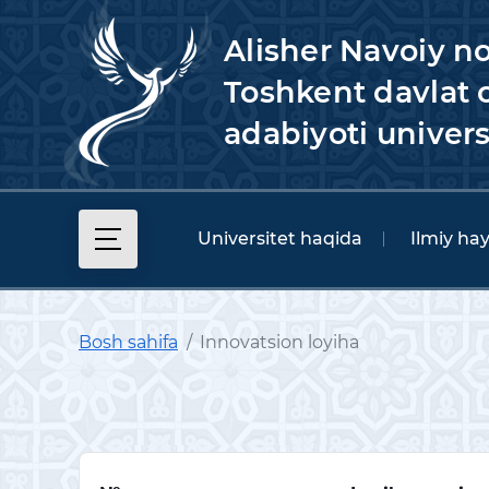
Alisher Navoiy n
Toshkent davlat o
adabiyoti univers
Universitet haqida
Ilmiy ha
Bosh sahifa
Innovatsion loyiha