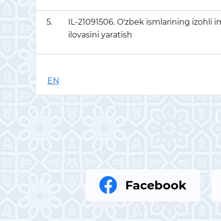
5.
IL-21091506. O'zbek ismlarining izohli i
ilovasini yaratish
EN
Facebook