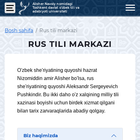
Alisher Navoiy nomidagi
Toshkent davlat o'zbek tili va
adabiyoti universiteti
Bosh sahifa
Rus tili markazi
RUS TILI MARKAZI
O'zbek she'riyatining quyoshi hazrat
Nizomiddin amir Alisher bo'lsa, rus
she'riyatining quyoshi Aleksandr Sergeyevich
Pushkindir. Bu ikki daho o'z xalqining milliy tili
xazinasi boyishi uchun birdek xizmat qilgani
bilan tarix zarvaraqlarida abadiy qolgay.
Biz haqimizda