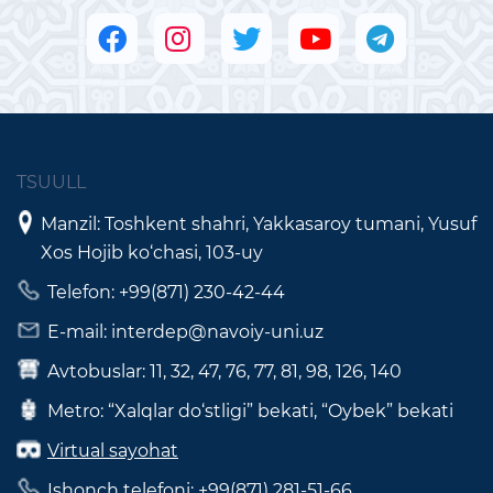
TSUULL
Manzil: Toshkent shahri, Yakkasaroy tumani, Yusuf
Xos Hojib ko‘chasi, 103-uy
Telefon: +99(871) 230-42-44
E-mail: interdep@navoiy-uni.uz
Avtobuslar: 11, 32, 47, 76, 77, 81, 98, 126, 140
Metro: “Xalqlar do‘stligi” bekati, “Oybek” bekati
Virtual sayohat
Ishonch telefoni: +99(871) 281-51-66