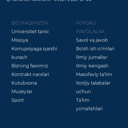
BIZ HAQIMIZDA
FOYDALI
Universitet tarixi
HAVOLALAR
Missiya
Savol va javob
Korrupsiyaga qarshi
Bo'sh ish o'rinlari
kurash
Ilmiy jurnallar
Bizning faxrimiz
Ilmiy kengash
Kontrakt narxlari
Masofaviy ta'lim
Kutubxona
Xorijiy talabalar
Muzeylar
uchun
Sport
Ta'lim
yo'nalishlari