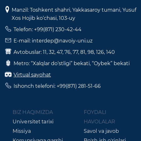
Manzil: Toshkent shahri, Yakkasaroy tumani, Yusuf
Xos Hojib ko‘chasi, 103-uy
Telefon: +99(871) 230-42-44
E-mail: interdep@navoiy-uni.uz
Avtobuslar: 11, 32, 47, 76, 77, 81, 98, 126, 140
Metro: “Xalqlar do‘stligi” bekati, “Oybek” bekati
Virtual sayohat
Ishonch telefoni: +99(871) 281-51-66
BIZ HAQIMIZDA
FOYDALI
Universitet tarixi
HAVOLALAR
Missiya
Savol va javob
Korrupsiyaga qarshi
Bo'sh ish o'rinlari