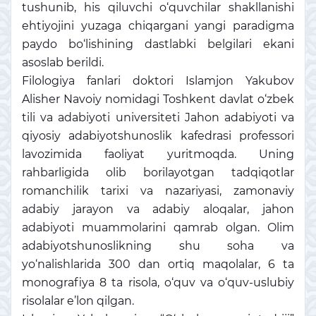
tushunib, his qiluvchi o‘quvchilar shakllanishi
ehtiyojini yuzaga chiqargani yangi paradigma
paydo bo‘lishining dastlabki belgilari ekani
asoslab berildi.
Filologiya fanlari doktori Islamjon Yakubov
Alisher Navoiy nomidagi Toshkent davlat o‘zbek
tili va adabiyoti universiteti Jahon adabiyoti va
qiyosiy adabiyotshunoslik kafedrasi professori
lavozimida faoliyat yuritmoqda. Uning
rahbarligida olib borilayotgan tadqiqotlar
romanchilik tarixi va nazariyasi, zamonaviy
adabiy jarayon va adabiy aloqalar, jahon
adabiyoti muammolarini qamrab olgan. Olim
adabiyotshunoslikning shu soha va
yo‘nalishlarida 300 dan ortiq maqolalar, 6 ta
monografiya 8 ta risola, o‘quv va o‘quv-uslubiy
risolalar e’lon qilgan.