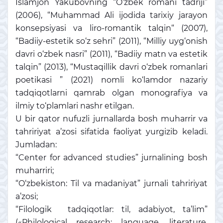
Islamjon Yakubovning “O‘zbek romani tadriji”
(2006), “Muhammad Ali ijodida tarixiy jarayon
konsepsiyasi va liro-romantik talqin“ (2007),
“Badiiy-estetik so‘z sehri” (2011), “Milliy uyg‘onish
davri o‘zbek nasri” (2011), “Badiiy matn va estetik
talqin” (2013), “Mustaqillik davri o‘zbek romanlari
poetikasi ” (2021) nomli ko‘lamdor nazariy
tadqiqotlarni qamrab olgan monografiya va
ilmiy to‘plamlari nashr etilgan.
U bir qator nufuzli jurnallarda bosh muharrir va
tahririyat a’zosi sifatida faoliyat yurgizib keladi.
Jumladan:
“Center for advanced studies” jurnalining bosh
muharriri;
“O‘zbekiston: Til va madaniyat” jurnali tahririyat
a’zosi;
“Filologik tadqiqotlar: til, adabiyot, ta’lim”
(«Philological research: language, literature,