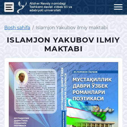
Alisher Navoiy nomidagi
Toshkent davlat o'zbek tili va
adabiyoti universiteti
Bosh sahifa
Islamjon Yakubov ilmiy maktabi
ISLAMJON YAKUBOV ILMIY
MAKTABI