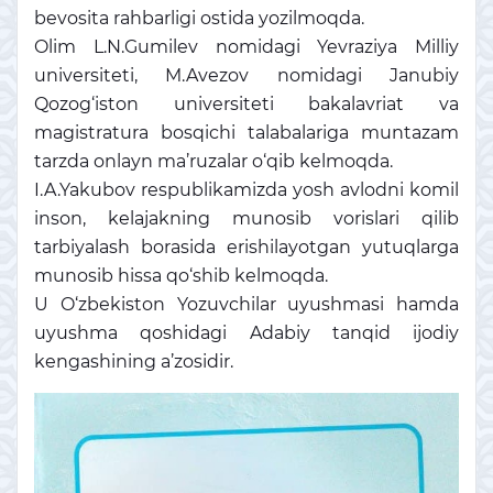
bevosita rahbarligi ostida yozilmoqda.
Olim L.N.Gumilev nomidagi Yevraziya Milliy
universiteti, M.Avezov nomidagi Janubiy
Qozog‘iston universiteti bakalavriat va
magistratura bosqichi talabalariga muntazam
tarzda onlayn ma’ruzalar o‘qib kelmoqda.
I.A.Yakubov respublikamizda yosh avlodni komil
inson, kelajakning munosib vorislari qilib
tarbiyalash borasida erishilayotgan yutuqlarga
munosib hissa qo‘shib kelmoqda.
U O‘zbekiston Yozuvchilar uyushmasi hamda
uyushma qoshidagi Adabiy tanqid ijodiy
kengashining a’zosidir.