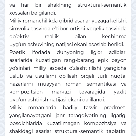
va har bir shaklning struktural-semantik
xossalari belgilandi.
Milliy romanchilikda gibrid asarlar yuzaga kelishi,
simvolik tasvirga e’tibor ortishi voqelik tasvirida
ob’ektiv reallik bilan kechinma
uyg‘unlashuvining natijasi ekani asoslab berildi.
Poetik ifodada dunyoning ilg‘or adiblari
asarlarida kuzatilgan rang-barang epik bayon
yo‘sinlari milliy asosda o‘zlashtirilishi yangicha
uslub va usullarni qo‘llash orqali turli nuqtai
nazarlarni muayyan roman semantikasi va
kompozitsion markazi tevaragida yaxlit
uyg‘unlashtirish natijasi ekani dalillandi.
Milliy romanlarda badiiy tasvir predmeti
yangilanayotgani janr taraqqiyotining ilgarigi
bosqichlarida kuzatilmagan kompozitsiya va
shakldagi asarlar struktural-semantik tabiatini