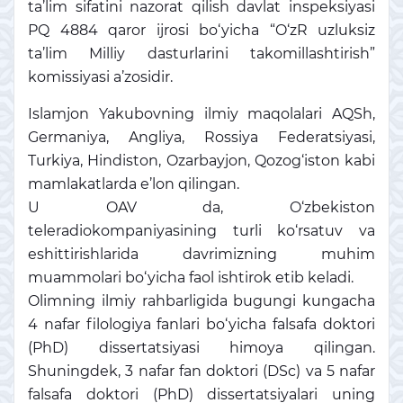
ta’lim sifatini nazorat qilish davlat inspeksiyasi
PQ 4884 qaror ijrosi bo‘yicha “O‘zR uzluksiz
ta’lim Milliy dasturlarini takomillashtirish”
komissiyasi a’zosidir.
Islamjon Yakubovning ilmiy maqolalari AQSh,
Germaniya, Angliya, Rossiya Federatsiyasi,
Turkiya, Hindiston, Ozarbayjon, Qozog‘iston kabi
mamlakatlarda e’lon qilingan.
U OAV da, O‘zbekiston
teleradiokompaniyasining turli ko‘rsatuv va
eshittirishlarida davrimizning muhim
muammolari bo‘yicha faol ishtirok etib keladi.
Olimning ilmiy rahbarligida bugungi kungacha
4 nafar filologiya fanlari bo‘yicha falsafa doktori
(PhD) dissertatsiyasi himoya qilingan.
Shuningdek, 3 nafar fan doktori (DSc) va 5 nafar
falsafa doktori (PhD) dissertatsiyalari uning