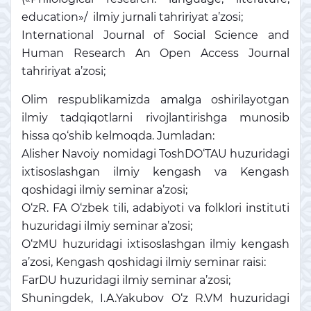
education»/ ilmiy jurnali tahririyat a’zosi;
International Journal of Social Science and
Human Research An Open Access Journal
tahririyat a’zosi;
Olim respublikamizda amalga oshirilayotgan
ilmiy tadqiqotlarni rivojlantirishga munosib
hissa qo‘shib kelmoqda. Jumladan:
Alisher Navoiy nomidagi ToshDO‘TAU huzuridagi
ixtisoslashgan ilmiy kengash va Kengash
qoshidagi ilmiy seminar a’zosi;
O‘zR. FA O‘zbek tili, adabiyoti va folklori instituti
huzuridagi ilmiy seminar a’zosi;
O‘zMU huzuridagi ixtisoslashgan ilmiy kengash
a’zosi, Kengash qoshidagi ilmiy seminar raisi:
FarDU huzuridagi ilmiy seminar a’zosi;
Shuningdek, I.A.Yakubov O‘z R.VM huzuridagi