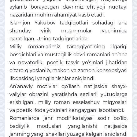
aylanib borayotgan davrimiz ehtiyoji nuqtayi
nazaridan muhim ahamiyat kasb etadi.
Islamjon Yakubov tadqiqotlari sohadagi ana
shunday yirik muammolar yechimiga
qaratilgan. Uning tadqiqotlarida:
Milliy romanlarimiz taraqqiyotining ilgarigi
bosqichlari va mustaqillik davri romanlari an’ana
va novatorlik, poetik tasvir yo‘sinlari jihatidan
o‘zaro qiyoslanib, makon va zamon konsepsiyasi
ifodasidagi yangilanishlar aniqlandi.
An’anaviy motivlar qo‘llash natijasida shayx-
valiylar obrazini yaratishda sezilarli yutuqlarga
erishilgani, milliy roman esselashuv miqyoslari
va poetik ifoda yo‘sinlari kengaygani isbotlandi.
Romanlarda janr modifikatsiyasi sodir bo‘lib,
badiiylik moduslari yangilanishi natijasida
janrning yangi shakllari yuzaga kelgani aniqlandi