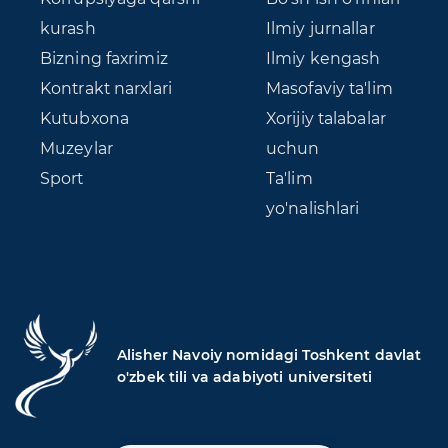
kurash
Ilmiy jurnallar
Bizning faxrimiz
Ilmiy kengash
Kontrakt narxlari
Masofaviy ta'lim
Kutubxona
Xorijiy talabalar
Muzeylar
uchun
Sport
Ta'lim
yo'nalishlari
Alisher Navoiy nomidagi Toshkent davlat
o'zbek tili va adabiyoti universiteti