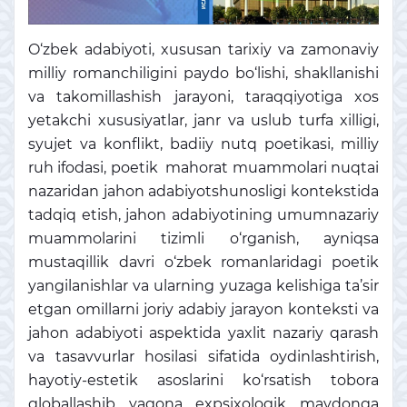
O‘zbek adabiyoti, xususan tarixiy va zamonaviy
milliy romanchiligini paydo bo‘lishi, shakllanishi
va takomillashish jarayoni, taraqqiyotiga xos
yetakchi xususiyatlar, janr va uslub turfa xilligi,
syujet va konflikt, badiiy nutq poetikasi, milliy
ruh ifodasi, poetik mahorat muammolari nuqtai
nazaridan jahon adabiyotshunosligi kontekstida
tadqiq etish, jahon adabiyotining umumnazariy
muammolarini tizimli o‘rganish, ayniqsa
mustaqillik davri o‘zbek romanlaridagi poetik
yangilanishlar va ularning yuzaga kelishiga ta’sir
etgan omillarni joriy adabiy jarayon konteksti va
jahon adabiyoti aspektida yaxlit nazariy qarash
va tasavvurlar hosilasi sifatida oydinlashtirish,
hayotiy-estetik asoslarini ko‘rsatish tobora
globallashib yagona expsixologik maydonga